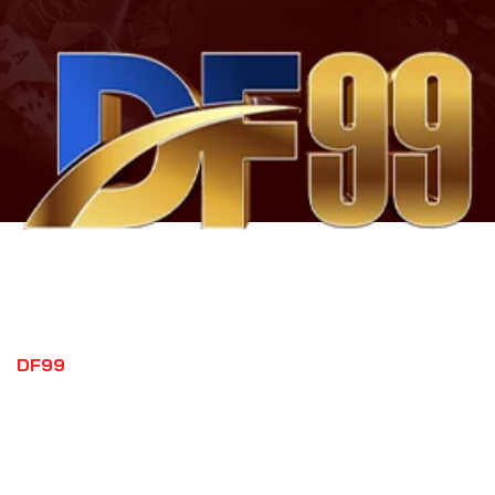
DF99
kiến tạo sân chơi trực tuyến với bộ slot đa chủ đề,
hiệu ứng sinh động, điều hướng rõ ràng, tương thích nhiều
thiết bị và thường xuyên cập nhật tính năng mới, mang lại
cảm giác giải trí cuốn hút cho hội viên. #DF99
#DF99game #DF99online #DF99slot #DF99giaitri