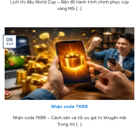
Lịch thi đấu World Cup – Bản đồ hành trình chinh phục cúp
vàng Mỗi [...]
06
Th7
Nhận code TK88
Nhận code TK88 – Cách săn và tối ưu giá trị khuyến mãi
Trong thị [...]