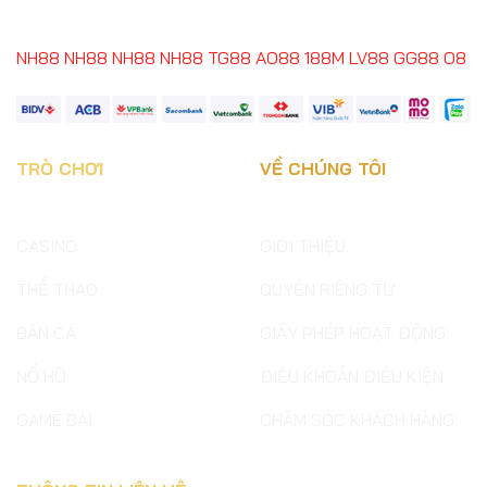
#DF99platform #DF99web
NH88
NH88
NH88
NH88
TG88
AO88
188M
LV88
GG88
O8
TRÒ CHƠI
VỀ CHÚNG TÔI
CASINO
GIỚI THIỆU
THỂ THAO
QUYỀN RIÊNG TƯ
BẮN CÁ
GIẤY PHÉP HOẠT ĐỘNG
NỔ HŨ
ĐIỀU KHOẢN ĐIỀU KIỆN
GAME BÀI
CHĂM SÓC KHÁCH HÀNG