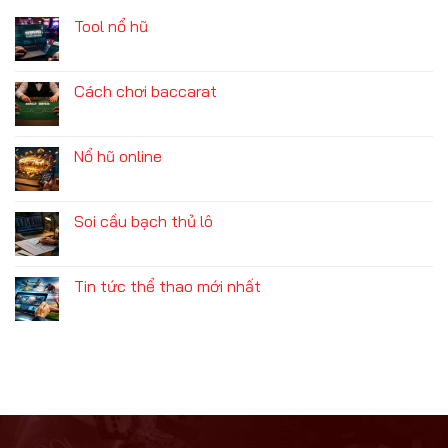
Tool nổ hũ
Cách chơi baccarat
Nổ hũ online
Soi cầu bạch thủ lô
Tin tức thể thao mới nhất