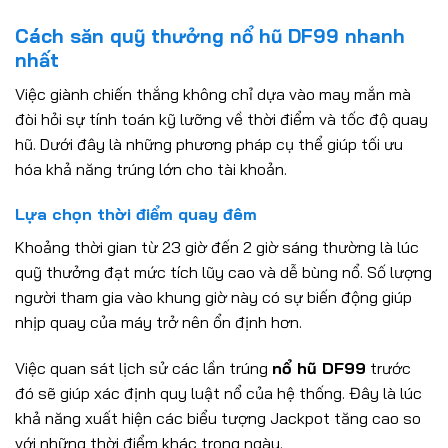
Cách săn quỹ thưởng nổ hũ DF99 nhanh
nhất
Việc giành chiến thắng không chỉ dựa vào may mắn mà
đòi hỏi sự tính toán kỹ lưỡng về thời điểm và tốc độ quay
hũ. Dưới đây là những phương pháp cụ thể giúp tối ưu
hóa khả năng trúng lớn cho tài khoản.
Lựa chọn thời điểm quay đêm
Khoảng thời gian từ 23 giờ đến 2 giờ sáng thường là lúc
quỹ thưởng đạt mức tích lũy cao và dễ bùng nổ. Số lượng
người tham gia vào khung giờ này có sự biến động giúp
nhịp quay của máy trở nên ổn định hơn.
Việc quan sát lịch sử các lần trúng
nổ hũ DF99
trước
đó sẽ giúp xác định quy luật nổ của hệ thống. Đây là lúc
khả năng xuất hiện các biểu tượng Jackpot tăng cao so
với những thời điểm khác trong ngày.