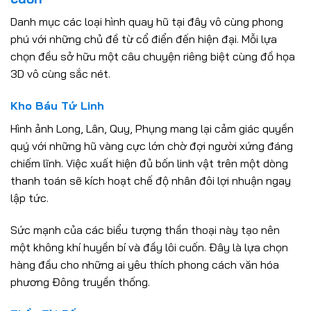
Danh mục các loại hình quay hũ tại đây vô cùng phong
phú với những chủ đề từ cổ điển đến hiện đại. Mỗi lựa
chọn đều sở hữu một câu chuyện riêng biệt cùng đồ họa
3D vô cùng sắc nét.
Kho Báu Tứ Linh
Hình ảnh Long, Lân, Quy, Phụng mang lại cảm giác quyền
quý với những hũ vàng cực lớn chờ đợi người xứng đáng
chiếm lĩnh. Việc xuất hiện đủ bốn linh vật trên một dòng
thanh toán sẽ kích hoạt chế độ nhân đôi lợi nhuận ngay
lập tức.
Sức mạnh của các biểu tượng thần thoại này tạo nên
một không khí huyền bí và đầy lôi cuốn. Đây là lựa chọn
hàng đầu cho những ai yêu thích phong cách văn hóa
phương Đông truyền thống.