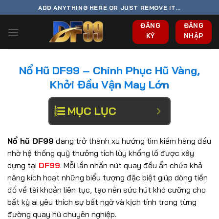
Bỏ
ADD ANYTHING HERE OR JUST REMOVE IT...
qua
ĐĂNG
ĐĂNG
nội
KÝ
NHẬP
dung
Nổ Hũ DF99 – Chinh Phục Hũ Vàng,
Khởi Đầu Vận May Lớn
MỤC LỤC
Nổ hũ DF99
đang trở thành xu hướng tìm kiếm hàng đầu
nhờ hệ thống quỹ thưởng tích lũy khổng lồ được xây
dựng tại
DF99
. Mỗi lần nhấn nút quay đều ẩn chứa khả
năng kích hoạt những biểu tượng đặc biệt giúp dòng tiền
đổ về tài khoản liên tục, tạo nên sức hút khó cưỡng cho
bất kỳ ai yêu thích sự bất ngờ và kịch tính trong từng
đường quay hũ chuyên nghiệp.