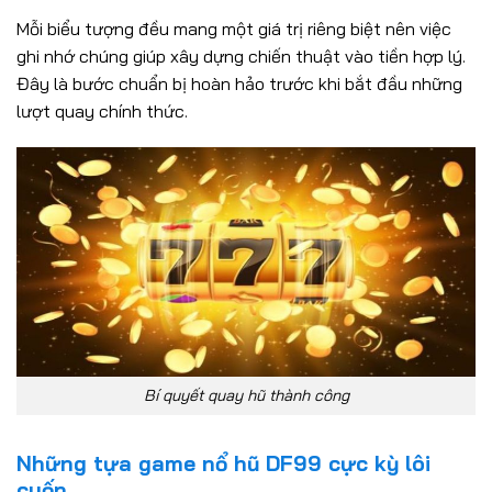
Mỗi biểu tượng đều mang một giá trị riêng biệt nên việc
ghi nhớ chúng giúp xây dựng chiến thuật vào tiền hợp lý.
Đây là bước chuẩn bị hoàn hảo trước khi bắt đầu những
lượt quay chính thức.
Bí quyết quay hũ thành công
Những tựa game nổ hũ DF99 cực kỳ lôi
cuốn