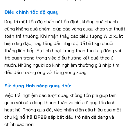
Điều chỉnh tốc độ quay
Duy trì một tốc độ nhấn nút ổn định, không quá nhanh
cũng không quá chậm, giúp các vòng quay khớp với thuật
toán trả thưởng. Khi nhận thấy các biểu tượng Wild xuất
hiện dày đặc, hãy tăng dần nhịp độ để bắt kịp chuỗi
thắng liên tiếp. Sự linh hoạt trong thao tác tay đóng vai
trò quan trọng trong việc điều hướng kết quả theo ý
muốn. Những người có kinh nghiệm thường giữ nhịp tim
đều đặn tương ứng với từng vòng xoay.
Sử dụng tính năng quay thử
Việc trải nghiệm các lượt quay không tốn phí giúp làm
quen với các dòng thanh toán và hiểu rõ quy tắc kích
hoạt hũ. Thông qua đó, việc nhận diện dấu hiệu của một
chu kỳ
nổ hũ DF99
sắp bắt đầu trở nên dễ dàng và
chính xác hơn.