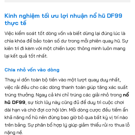
Kinh nghiệm tối ưu lợi nhuận nổ hũ DF99
thực tế
Việc kiểm soát tốt dòng vốn và biết dừng lại đúng lúc là
chìa khóa để bảo toàn số dư trong mỗi phiên quay hũ. Sự
kiên trì đi kèm với một chiến lược thông minh luôn mang
lại kết quả tốt nhất.
Chia nhỏ vốn vào dòng
Thay vì dồn toàn bộ tiền vào một lượt quay duy nhất,
việc rải đều cho các dòng thanh toán giúp tăng xác suất
trúng thưởng. Ngay cả khi chỉ trúng các giải nhỏ trong
nổ
hũ DF99
, sự tích lũy này cũng đủ để duy trì cuộc chơi
dài hạn và chờ đợi cơ hội lớn. Mỗi dòng cược đều tiềm ẩn
khả năng nổ hũ nên đừng bao giờ bỏ qua bất kỳ vị trí nào
trên bảng. Sự phân bổ hợp lý giúp giảm thiểu rủi ro thua lỗ
nặng nề.