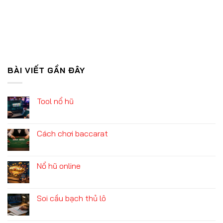
BÀI VIẾT GẦN ĐÂY
Tool nổ hũ
Cách chơi baccarat
Nổ hũ online
Soi cầu bạch thủ lô