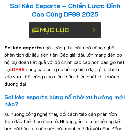
Soi Kèo Esports – Chiến Lược Đỉnh
Cao Cùng DF99 2025
MỤC LỤC
Soi kèo esports
ngày càng thu hút nhờ công nghệ
phân tích dữ liệu tiên tiến. Các giải đấu lớn mang đến cơ
hội dự đoán kết quả với độ chính xác cao hơn bao giờ hết.
Tại
DF99
cung cấp công cụ hỗ trợ hiện đại, tỷ lệ chính
xác vượt trội cùng giao diện thân thiện nhất thị trường
đương đại.
Soi kèo esports bùng nổ nhờ xu hướng mới
nào?
Xu hướng công nghệ thay đổi cách tiếp cận phân tích
trận đấu thể thao điện tử. Những yếu tố mới mẻ này kết
hợp hài hòa tạo nên sức hút mạnh mẽ đối với cộng đồng