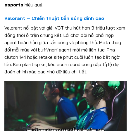
esports
hiệu quả.
Valorant – Chiến thuật bắn súng đỉnh cao
Valorant nổi bật với giải VCT thu hút hơn 3 triệu lượt xem
đồng thời ở trận chung kết. Lối chơi đòi hỏi phối hợp
agent hoàn hảo giữa tấn công và phòng thủ. Meta thay
đổi mỗi mùa với buff/nerf agent mới mẻ liên tục. Pha
clutch 1v4 hoặc retake site phút cuối luôn tạo bất ngờ
lớn. Kèo plant spike, kèo econ round cung cấp tỷ lệ dự
đoán chính xác cao nhờ dữ liệu chi tiết.