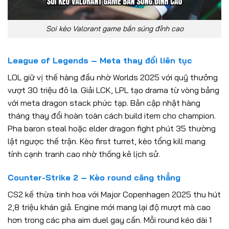
Soi kèo Valorant game bắn súng đỉnh cao
League of Legends – Meta thay đổi liên tục
LOL giữ vị thế hàng đầu nhờ Worlds 2025 với quỹ thưởng
vượt 30 triệu đô la. Giải LCK, LPL tạo drama từ vòng bảng
với meta dragon stack phức tạp. Bản cập nhật hàng
tháng thay đổi hoàn toàn cách build item cho champion.
Pha baron steal hoặc elder dragon fight phút 35 thường
lật ngược thế trận. Kèo first turret, kèo tổng kill mang
tính cạnh tranh cao nhờ thống kê lịch sử.
Counter-Strike 2 – Kèo round căng thẳng
CS2 kế thừa tinh hoa với Major Copenhagen 2025 thu hút
2,8 triệu khán giả. Engine mới mang lại độ mượt mà cao
hơn trong các pha aim duel gay cấn. Mỗi round kéo dài 1