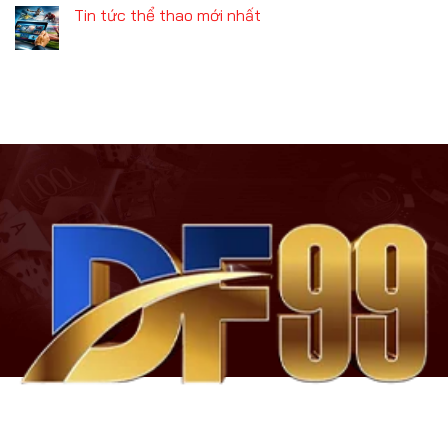
Tin tức thể thao mới nhất