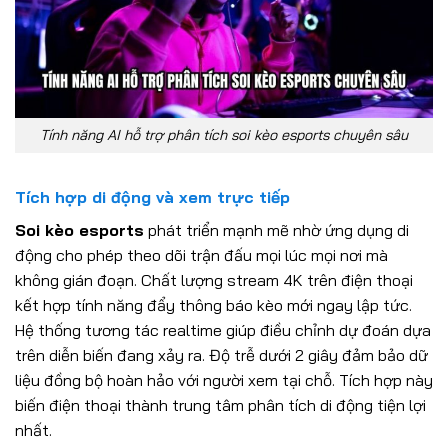
Tính năng AI hỗ trợ phân tích soi kèo esports chuyên sâu
Tích hợp di động và xem trực tiếp
Soi kèo esports
phát triển mạnh mẽ nhờ ứng dụng di
động cho phép theo dõi trận đấu mọi lúc mọi nơi mà
không gián đoạn. Chất lượng stream 4K trên điện thoại
kết hợp tính năng đẩy thông báo kèo mới ngay lập tức.
Hệ thống tương tác realtime giúp điều chỉnh dự đoán dựa
trên diễn biến đang xảy ra. Độ trễ dưới 2 giây đảm bảo dữ
liệu đồng bộ hoàn hảo với người xem tại chỗ. Tích hợp này
biến điện thoại thành trung tâm phân tích di động tiện lợi
nhất.